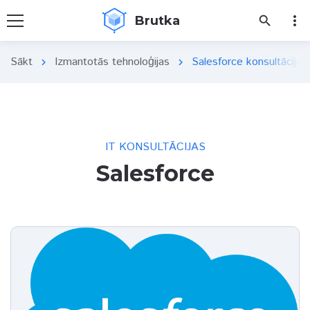
more_vert
Brutka
search
Sākt
Izmantotās tehnoloģijas
Salesforce konsultācijas
chevron_right
chevron_right
IT KONSULTĀCIJAS
Salesforce