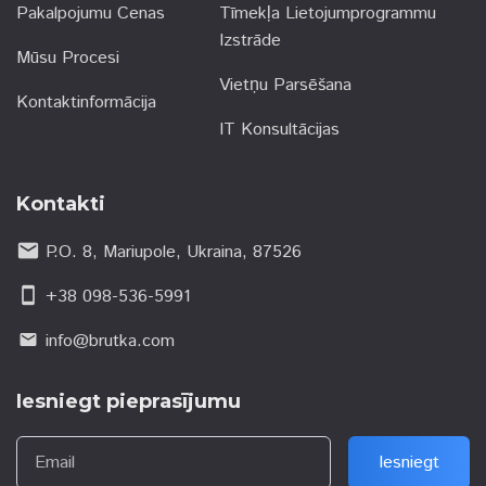
Pakalpojumu Cenas
Tīmekļa Lietojumprogrammu
Izstrāde
Mūsu Procesi
Vietņu Parsēšana
Kontaktinformācija
IT Konsultācijas
Kontakti
email
P.O. 8, Mariupole, Ukraina, 87526
smartphone
+38 098-536-5991
info@brutka.com
email
Iesniegt pieprasījumu
Email
Iesniegt