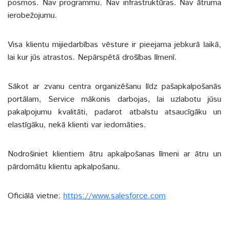
posmos. Nav programmu. Nav infrastruktūras. Nav ātruma
ierobežojumu.
Visa klientu mijiedarbības vēsture ir pieejama jebkurā laikā,
lai kur jūs atrastos. Nepārspētā drošības līmenī.
Sākot ar zvanu centra organizēšanu līdz pašapkalpošanās
portālam, Service mākonis darbojas, lai uzlabotu jūsu
pakalpojumu kvalitāti, padarot atbalstu atsaucīgāku un
elastīgāku, nekā klienti var iedomāties.
Nodrošiniet klientiem ātru apkalpošanas līmeni ar ātru un
pārdomātu klientu apkalpošanu.
Oficiālā vietne:
https://www.salesforce.com