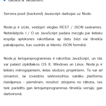
darbība ar sīkdatnēm.
Servera pusē (backend) Javascript darbojas uz Node.
Node.js ir izcils, veidojot vieglas REST / JSON saskarnes.
Nebloķējošs I / O un JavaScript padara mezglu par lielisku
iespēju aploksnes rakstīšanai ap datu bāzi vai tīmekļa
pakalpojumu, kas sazinās ar klientu JSON formātā.
Node.js lietojumprogrammas ir rakstītas JavaScript, un tās
var palaist izpildlaikos OS X, Windows un Linux. Node.js ir
lielisks mērogojamiem, lielas slodzes projektiem. To var arī
izmantot, lai izveidotu sinhronizētus vairāku platformu
risinājumus - piemēram, nosūtot ziņojumu no tālruņa, tas
tiek parādīts gan lietojumprogrammas tīmekļa versijā, gan
darbvirsmā.