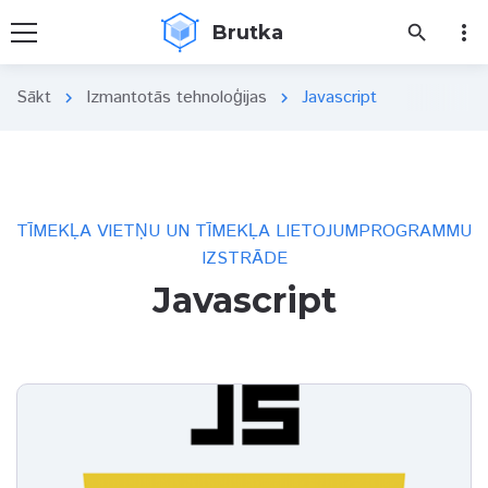
more_vert
Brutka
search
Sākt
Izmantotās tehnoloģijas
Javascript
chevron_right
chevron_right
TĪMEKĻA VIETŅU UN TĪMEKĻA LIETOJUMPROGRAMMU
IZSTRĀDE
Javascript