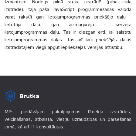
Izmantojot Node.js pilnā steka izstrādē (pilna cikla
izstrāde), tajā pašā JavaScript programmēšanas valodā
varat rakstīt gan lietojumprogrammas priekšējo daļu -
lietotāja daļu, gan aizmugurējo - servera
lietojumprogrammas daļu. Tas ir diezgan ērti, lai saistītu
lietojumprogrammas daļas. Tas arī ļauj priekšējās daļas
izstrādātājiem viegli apgūt iepriekšējās versijas attīstību.
Brutka
Mēs piedāvājam pakalpojumus tīmekļa izstrādes,
veicināšanas, atbalsta, vietņu uzraudzības un parsēšanas
jomā, kā arī IT konsultācijas.