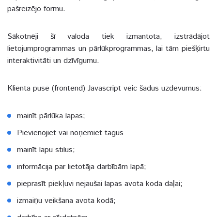
pašreizējo formu.
Sākotnēji šī valoda tiek izmantota, izstrādājot
lietojumprogrammas un pārlūkprogrammas, lai tām piešķirtu
interaktivitāti un dzīvīgumu.
Klienta pusē (frontend) Javascript veic šādus uzdevumus:
mainīt pārlūka lapas;
Pievienojiet vai noņemiet tagus
mainīt lapu stilus;
informācija par lietotāja darbībām lapā;
pieprasīt piekļuvi nejaušai lapas avota koda daļai;
izmaiņu veikšana avota kodā;