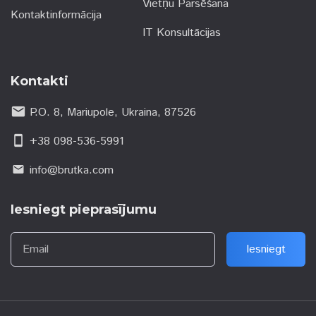
Vietņu Parsēšana
Kontaktinformācija
IT Konsultācijas
Kontakti
email
P.O. 8, Mariupole, Ukraina, 87526
smartphone
+38 098-536-5991
info@brutka.com
email
Iesniegt pieprasījumu
Email
Iesniegt