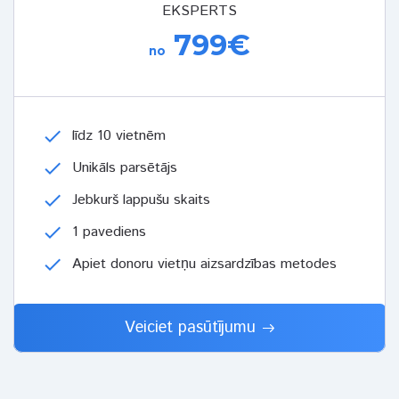
EKSPERTS
799€
no
check
līdz 10 vietnēm
check
Unikāls parsētājs
check
Jebkurš lappušu skaits
check
1 pavediens
check
Apiet donoru vietņu aizsardzības metodes
Veiciet pasūtījumu