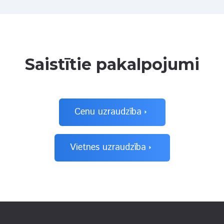
Saistītie pakalpojumi
Cenu uzraudzība
arrow_right
Vietnes uzraudzība
arrow_right