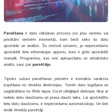
Parsēšana
ir datu vākšanas process (no jūsu vietnes vai
privātām vietnēm internetā), kam bieži seko šo datu
apstrāde un analīze. Šo metodi izmanto, ja nepieciešams
apstrādāt lielu informācijas apjomu, kuru ir grūti apstrādāt
manuāli. Programmu, kas veic apkopošanu un sintaktisko
analīzi, sauc par
parsētāju
.
Tipisks satura parsēšanas piemērs ir kontaktu saraksta
kopēšana no tīmekļa direktorijas. Tomēr datu iegūšana un
saglabāšana no Web lapas Excel izklājlapā darbojas tikai ar
nelielu datu daudzumu un prasa daudz laika. Lai apstrādātu
lielu datu daudzumu, ir nepieciešama automatizācija. Un šeit
ienāk tīmekļa parsētāji.