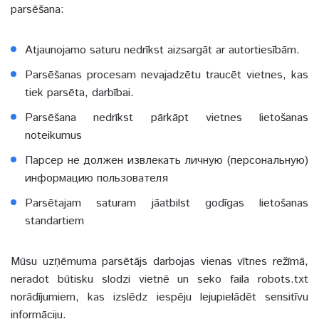
parsēšana:
Atjaunojamo saturu nedrīkst aizsargāt ar autortiesībām.
Parsēšanas procesam nevajadzētu traucēt vietnes, kas
tiek parsēta, darbībai.
Parsēšana nedrīkst pārkāpt vietnes lietošanas
noteikumus
Парсер не должен извлекать личную (персональную)
информацию пользователя
Parsētajam saturam jāatbilst godīgas lietošanas
standartiem
Mūsu uzņēmuma parsētājs darbojas vienas vītnes režīmā,
neradot būtisku slodzi vietnē un seko faila robots.txt
norādījumiem, kas izslēdz iespēju lejupielādēt sensitīvu
informāciju.