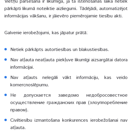
Vietņu parsēšana ir likumīga, ja tā īstenošanas laikā netiek
pārkāpti likumā noteiktie aizliegumi. Tādējādi, automatizējot
informācijas vākšanu, ir jāievēro piemērojamie tiesību akti.
Galvenie ierobežojumi, kas jāpatur prātā:
Netiek pārkāpts autortiesības un blakustiesības.
Nav atļauta neatļauta piekļuve likumīgi aizsargātai datora
informācijai.
Nav atļauts nelegāli vākt informāciju, kas veido
komercnoslēpumu.
Не допускается заведомо недобросовестное
осуществление гражданских прав (злоупnoребление
правом).
Civiltiesību izmantošana konkurences ierobežošanai nav
atļauta.