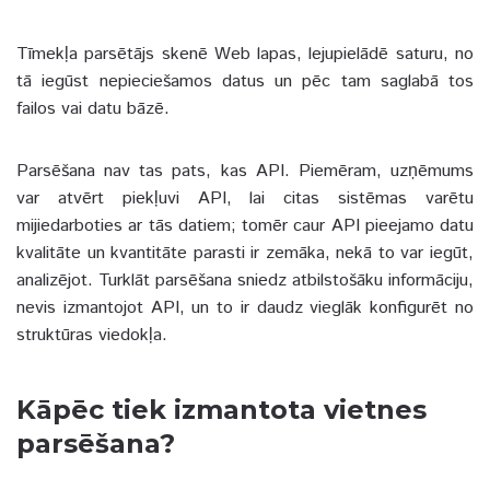
Tīmekļa parsētājs skenē Web lapas, lejupielādē saturu, no
tā iegūst nepieciešamos datus un pēc tam saglabā tos
failos vai datu bāzē.
Parsēšana nav tas pats, kas API. Piemēram, uzņēmums
var atvērt piekļuvi API, lai citas sistēmas varētu
mijiedarboties ar tās datiem; tomēr caur API pieejamo datu
kvalitāte un kvantitāte parasti ir zemāka, nekā to var iegūt,
analizējot. Turklāt parsēšana sniedz atbilstošāku informāciju,
nevis izmantojot API, un to ir daudz vieglāk konfigurēt no
struktūras viedokļa.
Kāpēc tiek izmantota vietnes
parsēšana?