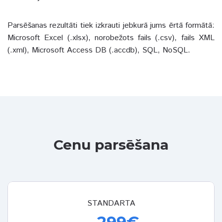
Parsēšanas rezultāti tiek izkrauti jebkurā jums ērtā formātā:
Microsoft Excel (.xlsx), norobežots fails (.csv), fails XML
(.xml), Microsoft Access DB (.accdb), SQL, NoSQL.
Cenu parsēšana
STANDARTA