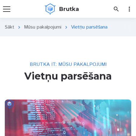
more_vert
Brutka
search
Sākt
Mūsu pakalpojumi
Vietņu parsēšana
chevron_right
chevron_right
BRUTKA IT: MŪSU PAKALPOJUMI
Vietņu parsēšana