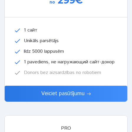
299€
no
check
1 сайт
check
Unikāls parsētājs
check
līdz 5000 lappusēm
check
1 pavediens, не нагружающий сайт-донор
check
Donors bez aizsardzības no robotiem
Veiciet pasūtījumu
PRO