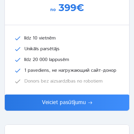
399€
no
check
līdz 10 vietnēm
check
Unikāls parsētājs
check
līdz 20 000 lappusēm
check
1 pavediens, не нагружающий сайт-донор
check
Donors bez aizsardzības no robotiem
Veiciet pasūtījumu