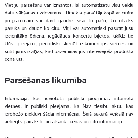
Vietņu parsēšanu var izmantot, lai automatizētu visu veidu
datu vākšanas uzdevumus. Tīmekļa parsētāji kopā ar citām
programmām var darīt gandrīz visu to pašu, ko cilvēks
pārlūkā un daudz ko citu. Viņi var automātiski pasūtīt jūsu
iecienītāko ēdienu, iegādāties koncertu biļetes, tiklīdz tie
kļūst pieejami, periodiski skenēt e-komercijas vietnes un
sūtīt jums īsziņas, kad pazeminās jūs interesējošā produkta
cena utt.
Parsēšanas likumība
Informācija, kas ievietota publiski pieejamās interneta
vietnēs, ir publiski pieejama, kā Nav tiesību aktu, kas
ierobežo piekļuvi šādai informācijai. Šajā sakarā veikalā nav
aizliegts pārrakstīt un atsaukt cenas un citu informāciju.