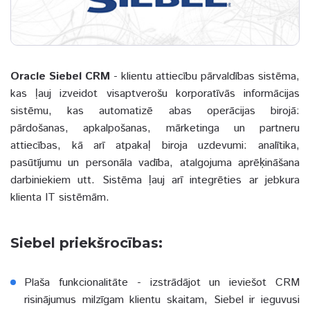
Oracle Siebel CRM
- klientu attiecību pārvaldības sistēma,
kas ļauj izveidot visaptverošu korporatīvās informācijas
sistēmu, kas automatizē abas operācijas birojā:
pārdošanas, apkalpošanas, mārketinga un partneru
attiecības, kā arī atpakaļ biroja uzdevumi: analītika,
pasūtījumu un personāla vadība, atalgojuma aprēķināšana
darbiniekiem utt. Sistēma ļauj arī integrēties ar jebkura
klienta IT sistēmām.
Siebel priekšrocības:
Plaša funkcionalitāte - izstrādājot un ieviešot CRM
risinājumus milzīgam klientu skaitam, Siebel ir ieguvusi