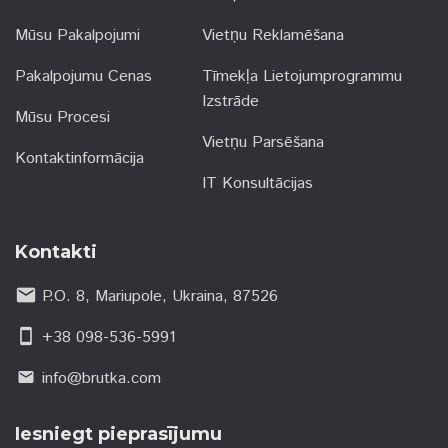
Mūsu Pakalpojumi
Vietņu Reklamēšana
Pakalpojumu Cenas
Tīmekļa Lietojumprogrammu
Izstrāde
Mūsu Procesi
Vietņu Parsēšana
Kontaktinformācija
IT Konsultācijas
Kontakti
email
P.O. 8, Mariupole, Ukraina, 87526
smartphone
+38 098-536-5991
info@brutka.com
email
Iesniegt pieprasījumu