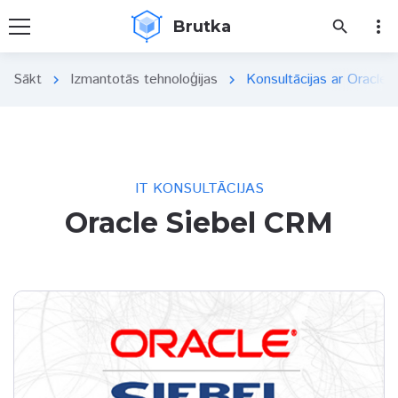
more_vert
Brutka
search
Sākt
Izmantotās tehnoloģijas
Konsultācijas ar Oracle
chevron_right
chevron_right
IT KONSULTĀCIJAS
Oracle Siebel CRM