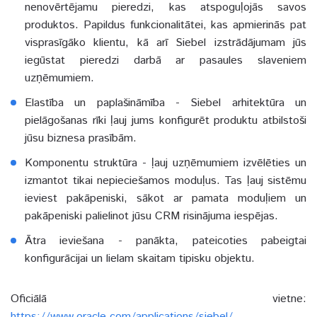
nenovērtējamu pieredzi, kas atspoguļojās savos
produktos. Papildus funkcionalitātei, kas apmierinās pat
visprasīgāko klientu, kā arī Siebel izstrādājumam jūs
iegūstat pieredzi darbā ar pasaules slaveniem
uzņēmumiem.
Elastība un paplašināmība - Siebel arhitektūra un
pielāgošanas rīki ļauj jums konfigurēt produktu atbilstoši
jūsu biznesa prasībām.
Komponentu struktūra - ļauj uzņēmumiem izvēlēties un
izmantot tikai nepieciešamos moduļus. Tas ļauj sistēmu
ieviest pakāpeniski, sākot ar pamata moduļiem un
pakāpeniski palielinot jūsu CRM risinājuma iespējas.
Ātra ieviešana - panākta, pateicoties pabeigtai
konfigurācijai un lielam skaitam tipisku objektu.
Oficiālā vietne:
https://www.oracle.com/applications/siebel/