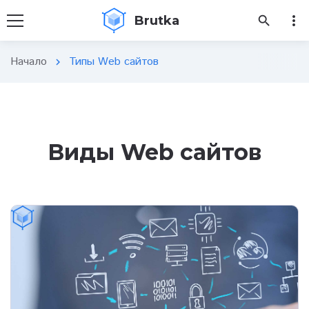
more_vert
Brutka
search
Начало
Типы Web сайтов
chevron_right
Виды Web сайтов